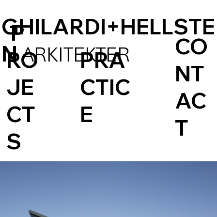
GHILARDI+HELLSTE
P
CO
N
ARKITEKTER
RO
PRA
NT
JE
CTIC
AC
CT
E
T
S